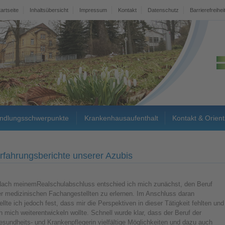
tartseite
Inhaltsübersicht
Impressum
Kontakt
Datenschutz
Barrierefreihei
ndlungsschwerpunkte
Krankenhausaufenthalt
Kontakt & Orient
rfahrungsberichte unserer Azubis
Nach meinem
Realschulabschluss entschied ich mich zunächst, den Beruf
er medizinischen Fachangestellten zu erlernen. Im Anschluss daran
ellte ich jedoch fest, dass mir die Perspektiven in dieser Tätigkeit fehlten und
h mich weiterentwickeln wollte. Schnell wurde klar, dass der Beruf der
sundheits- und Krankenpflegerin vielfältige Möglichkeiten und dazu auch