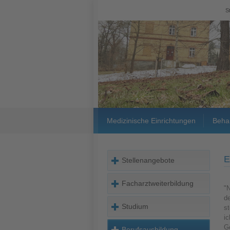
S
Medizinische Einrichtungen
Beha
E
Stellenangebote
Facharztweiterbildung
"
d
Studium
st
ic
Ge
Berufsausbildung