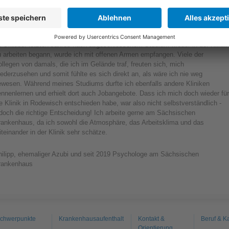
ntschloss, nochmals ein Studium zu beginnen, wurde mir deutlich
rückgemeldet, dass ich jederzeit wieder hier willkommen sein werde, egal, ob
es als Pfleger oder Psychologe sein wird. Selbst bei meinem Abschied gab
an mir im SKH also ein besonderes Gefühl der Wertschätzung. Als ich dann
m Oktober letzten Jahres nach abgeschlossenem Studium wieder in der Klinik
u arbeiten begann, wurde ich mit offenen Armen empfangen. Viele der
llegen von damals, die ich im Gelände traf, freuten sich, mich
ederzusehen und somit fühlte es sich direkt an, als wäre ich nie weg
ewesen. Während meines Studiums durfte ich ebenfalls andere Kliniken
nnenlernen und erhielt dort auch Jobangebote. Dass ich mich doch wieder für
e Klinik in Rodewisch entschieden habe, war also nicht selbstverständlich -
doch die richtige Entscheidung! Ich arbeite gerne am Sächsischen
rankenhaus, da ich sowohl die Atmosphäre, das Arbeitsklima und das
teinander in der Klinik sehr schätze.
hilipp, ehemaliger Azubi und seit 2019 Psychologe am Sächsischen
rankenhaus
chwerpunkte
Krankenhausaufenthalt
Kontakt &
Beruf & Ka
Orientierung