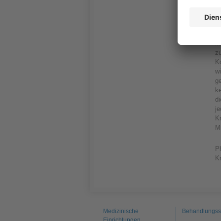
e
zu
di
m
i
z
Ko
wi
g
ke
di
je
K
Mi
P
K
Medizinische
Behandlungss
Einrichtungen