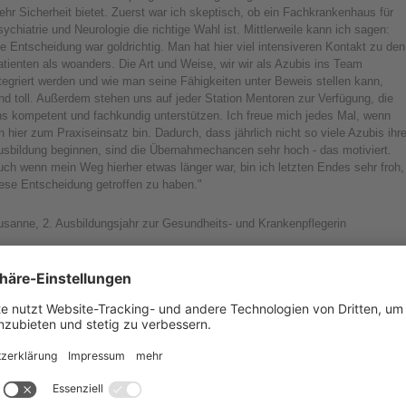
hr Sicherheit bietet. Zuerst war ich skeptisch, ob ein Fachkrankenhaus für
ychiatrie und Neurologie die richtige Wahl ist. Mittlerweile kann ich sagen:
e Entscheidung war goldrichtig. Man hat hier viel intensiveren Kontakt zu den
tienten als woanders. Die Art und Weise, wir wir als Azubis ins Team
tegriert werden und wie man seine Fähigkeiten unter Beweis stellen kann,
nd toll. Außerdem stehen uns auf jeder Station Mentoren zur Verfügung, die
ns kompetent und fachkundig unterstützen. Ich freue mich jedes Mal, wenn
h hier zum Praxiseinsatz bin. Dadurch, dass jährlich nicht so viele Azubis ihr
usbildung beginnen, sind die Übernahmechancen sehr hoch - das motiviert.
ch wenn mein Weg hierher etwas länger war, bin ich letzten Endes sehr froh,
iese Entscheidung getroffen zu haben."
usanne, 2. Ausbildungsjahr zur Gesundheits- und Krankenpflegerin
ch arbeite heute als Psychologe am Sächsischen Krankenhaus. Doch ich
abe zuvor eine Ausbildung in der Pflege gemacht. Von diesem Weg
chte ich hier berichten. 2013 habe ich meine Ausbildung als Gesundheits-
nd Krankenpfleger im Sächsischen Krankenhaus abgeschlossen. Damals
rfte ich auch schon über die Arbeit hier erzählen. Heute tue ich dies erneut,
iesmal aber als Psychologe in der Klinik. Früher habe ich vom angenehmen
beitsklima und dem Charme der Klinik berichtet. Dies kann ich nun, auch
ach mehreren Jahren Abwesenheit, nur wiederholen. Als ich mich damals