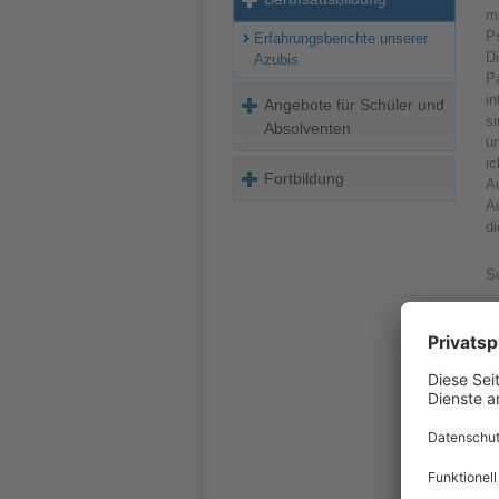
me
Ps
Erfahrungsberichte unserer
Di
Azubis
Pa
in
Angebote für Schüler und
si
Absolventen
u
ic
Fortbildung
A
Au
d
S
I
h
mö
u
du
d
Ar
n