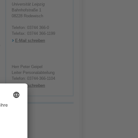
Universität Leipzig
Bahnhofstraße 1
08228 Rodewisch
Telefon: 03744 366-0
Telefax: 03744 366-1199
E-Mail schreiben
e
Herr Peter Geipel
Leiter Personalabteilung
Telefon: 03744-366-1104
E-Mail schreiben