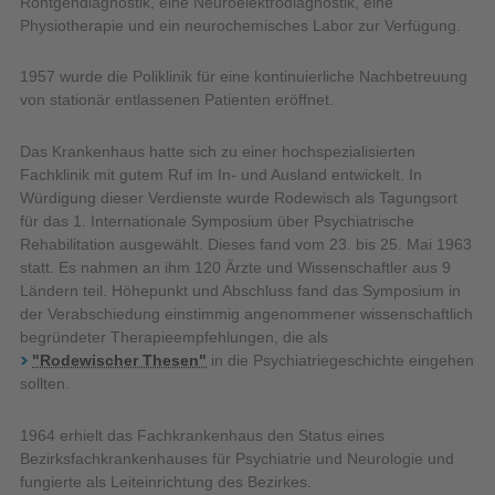
Röntgendiagnostik, eine Neuroelektrodiagnostik, eine
Physiotherapie und ein neurochemisches Labor zur Verfügung.
1957 wurde die Poliklinik für eine kontinuierliche Nachbetreuung
von stationär entlassenen Patienten eröffnet.
Das Krankenhaus hatte sich zu einer hochspezialisierten
Fachklinik mit gutem Ruf im In- und Ausland entwickelt. In
Würdigung dieser Verdienste wurde Rodewisch als Tagungsort
für das 1. Internationale Symposium über Psychiatrische
Rehabilitation ausgewählt. Dieses fand vom 23. bis 25. Mai 1963
statt. Es nahmen an ihm 120 Ärzte und Wissenschaftler aus 9
Ländern teil. Höhepunkt und Abschluss fand das Symposium in
der Verabschiedung einstimmig angenommener wissenschaftlich
begründeter Therapieempfehlungen, die als
"Rodewischer Thesen"
in die Psychiatriegeschichte eingehen
sollten.
1964 erhielt das Fachkrankenhaus den Status eines
Bezirksfachkrankenhauses für Psychiatrie und Neurologie und
fungierte als Leiteinrichtung des Bezirkes.