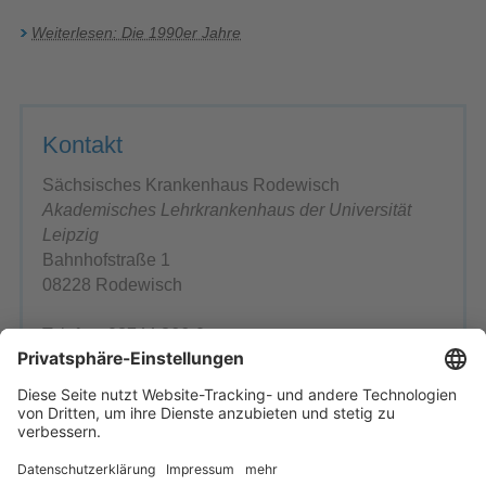
Weiterlesen: Die 1990er Jahre
Kontakt
Sächsisches Krankenhaus Rodewisch
Akademisches Lehrkrankenhaus der Universität
Leipzig
Bahnhofstraße 1
08228 Rodewisch
Telefon: 03744 366-0
Telefax: 03744 366-1199
E-Mail schreiben
Ansprechpartner