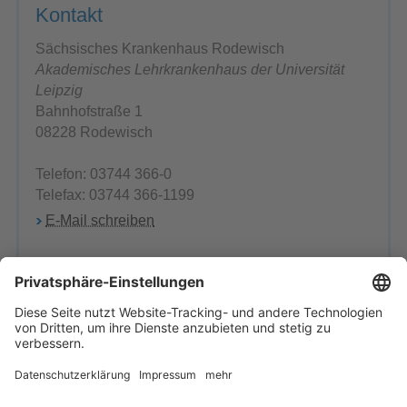
Kontakt
Sächsisches Krankenhaus Rodewisch
Akademisches Lehrkrankenhaus der Universität
Leipzig
Bahnhofstraße 1
08228 Rodewisch
Telefon: 03744 366-0
Telefax: 03744 366-1199
E-Mail schreiben
Herr Byoung, Wook Kim
Musiktherapeut
Telefon: 03744 366-2703
Ansprechpartner
Einrichtung wählen