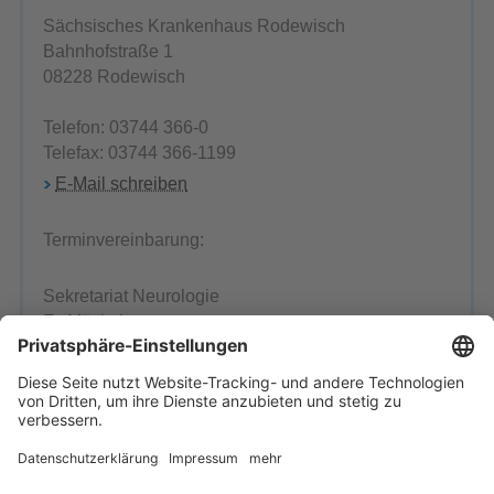
Sächsisches Krankenhaus Rodewisch
Bahnhofstraße 1
08228 Rodewisch
Telefon: 03744 366-0
Telefax: 03744 366-1199
E-Mail schreiben
Terminvereinbarung:
Sekretariat Neurologie
Fr. Möckel
Tel.: 03744/366-8387
E-Mail schreiben
Ansprechpartner
Einrichtung wählen