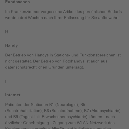
Fundsachen
Im Krankenzimmer vergessene Artikel des persönlichen Bedarfs
werden drei Wochen nach Ihrer Entlassung für Sie aufbewahrt.
H
Handy
Der Betrieb von Handys in Stations- und Funktionsbereichen ist
nicht gestattet. Der Betrieb von Fotohandys ist auch aus
datenschutzrechtlichen Gründen untersagt.
I
Internet
Patienten der Stationen B1 (Neurologie), B5
(Suchtrehabilitation), B6 (Suchtaufnahme), B7 (Akutpsychiatrie)
und B9 (Tagesklinik Erwachsenenpsychiatrie) können - nach
ärztlicher Genehmigung - Zugang zum WLAN-Netzwerk des
Krankenhauses erhalten. Hierfür wird lediglich ein mobiles