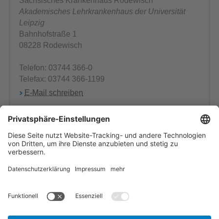
Sächsisches Krankenhaus Rodewisch
Akademisches Lehrkrankenhaus der Universität
Leipzig
Bahnhofstraße 1
08228 Rodewisch
Telefon: 03744 366-0
Telefax: 03744 366-1199
E-Mail schreiben
Herr Peter Geipel
Leiter Personalabteilung
Telefon: 03744-366-1104
E-Mail schreiben