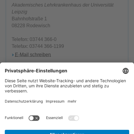
Akademisches Lehrkrankenhaus der Universität
Leipzig
Bahnhofstraße 1
08228 Rodewisch
Telefon: 03744 366-0
Telefax: 03744 366-1199
E-Mail schreiben
Herr Andreas Roth
Qualitätsbeauftragter
Telefon: 03744 366-1102
E-Mail schreiben