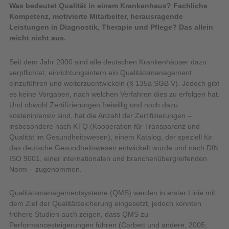
Was bedeutet Qualität in einem Krankenhaus? Fachliche
Kompetenz, motivierte Mitarbeiter, herausragende
Leistungen in Diagnostik, Therapie und Pflege? Das allein
reicht nicht aus.
Seit dem Jahr 2000 sind alle deutschen Krankenhäuser dazu
verpflichtet, einrichtungsintern ein Qualitätsma­nagement
einzuführen und weiterzuentwickeln (§ 135a SGB V). Jedoch gibt
es keine Vorgaben, nach welchen Verfahren dies zu erfolgen hat.
Und obwohl Zertifizie­rungen freiwillig und noch dazu
kostenintensiv sind, hat die Anzahl der Zertifizierungen –
insbesondere nach KTQ (Kooperation für Transparenz und
Qualität im Gesundheitswesen), einem Katalog, der speziell für
das deutsche Gesundheitswesen entwickelt wurde und nach DIN
ISO 9001, einer internationalen und branchenübergreifenden
Norm – zuge­nommen.
Qualitätsmanagementsysteme (QMS) werden in erster Linie mit
dem Ziel der Qualitätssicherung ein­gesetzt, jedoch konnten
frühere Studien auch zeigen, dass QMS zu
Performancesteigerungen führen (Corbett und andere, 2005;