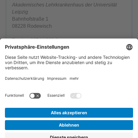
Akademisches Lehrkrankenhaus der Universität
Leipzig
Bahnhofstraße 1
08228 Rodewisch
Telefon: 03744 366-0
Telefax: 03744 366-1199
E-Mail schreiben
Ansprechpartner
Einrichtung wählen
Startseite
Inhaltsübersicht
Impressum
Kontakt
Datenschutz
Barrierefreiheit