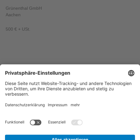
Grünenthal GmbH
Aachen
500 € + USt.
KEDPlasma GmbH
Gräfeling
500 € + USt.