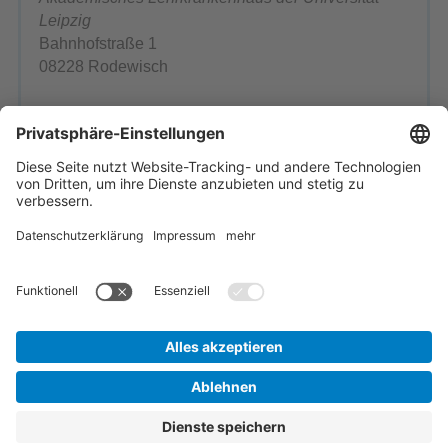
Leipzig
Bahnhofstraße 1
08228 Rodewisch
Telefon: 03744 366-0
Telefax: 03744 366-1199
E-Mail schreiben
Ansprechpartner
Einrichtung wählen
Startseite
Inhaltsübersicht
Impressum
Kontakt
Datenschutz
Barrierefreiheit