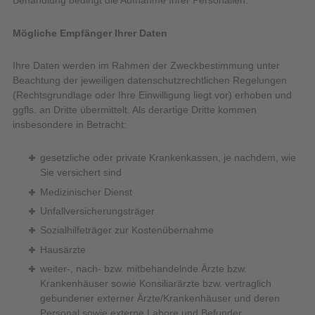
Behandlung bedingt die Aufnahme Ihrer Personalien.
Mögliche Empfänger Ihrer Daten
Ihre Daten werden im Rahmen der Zweckbestimmung unter
Beachtung der jeweiligen datenschutzrechtlichen Regelungen
(Rechtsgrundlage oder Ihre Einwilligung liegt vor) erhoben und
ggfls. an Dritte übermittelt. Als derartige Dritte kommen
insbesondere in Betracht:
gesetzliche oder private Krankenkassen, je nachdem, wie
Sie versichert sind
Medizinischer Dienst
Unfallversicherungsträger
Sozialhilfeträger zur Kostenübernahme
Hausärzte
weiter-, nach- bzw. mitbehandelnde Ärzte bzw.
Krankenhäuser sowie Konsiliarärzte bzw. vertraglich
gebundener externer Ärzte/Krankenhäuser und deren
Personal sowie externe Labore und Befunder