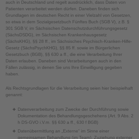
auch in Deutschland und regelt ausdrücklich, dass Daten von
Patienten verarbeitet werden dürfen. Daneben finden sich
Grundlagen im deutschen Recht in einer Vielzahl von Gesetzen,
so etwa in dem Sozialgesetzbuch Fünftes Buch (SGB V), z.B. §
301 SGB V, im Sächsischen Datenschutzdurchführungsgesetz
(SächsDSDG), im Sächsischen Krankenhausgesetz
(SächsKHG), §§ 28 ff., im Sächsisches Psychisch-Kranken-Hilfe-
Gesetz (SächsPsychKHG), §§ 85 ff. sowie im Bürgerlichen
Gesetzbuch (BGB), §§ 630 a ff., die eine Verarbeitung Ihrer
Daten erlauben. Daneben sind Verarbeitungen auch in den
Fällen zulässig, in denen Sie uns Ihre Einwilligung gegeben
haben.
Als Rechtsgrundlagen für die Verarbeitung seien hier beispielhaft
genannt:
Datenverarbeitung zum Zwecke der Durchführung sowie
Dokumentation des Behandlungsgeschehens (Art. 9 Abs. 2
h DS-GVO i.V.m. §§ 630 a ff., 630 f BGB)
Datenübermittlung an „Externe“ im Sinne einer
gemeinsamen Behandlung (im Team), Zuziehung externer