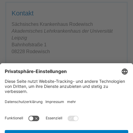
Kontakt
Sächsisches Krankenhaus Rodewisch
Akademisches Lehrkrankenhaus der Universität
Leipzig
Bahnhofstraße 1
08228 Rodewisch
Telefon: 03744 366-0
Telefax: 03744 366-1199
E-Mail schreiben
Ansprechpartner
Einrichtung wählen