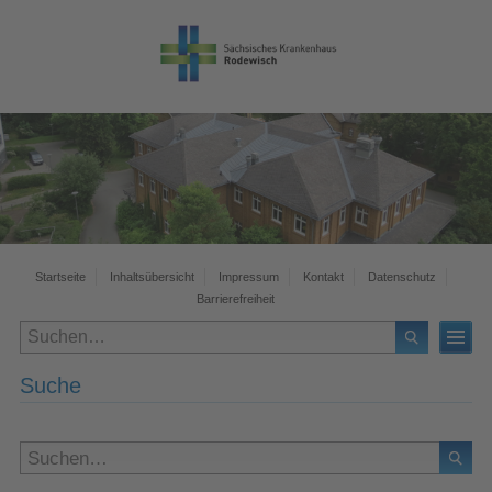
Zur
Zur
Zum
Zum
Hauptnavigation
Bereichsnavigation
Hauptinhalt
Footer
Startseite
Inhaltsübersicht
Impressum
Kontakt
Datenschutz
Barrierefreiheit
Suche