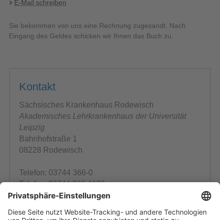
E-Mail schreiben
Sie bekommen von uns eine Rechnung zugesandt. Nach
Eingang des Geldes schicken wir Ihnen das Buch zu.
Kontakt
Sächsisches Krankenhaus Rodewisch
Akademisches Lehrkrankenhaus der Universität
Leipzig
Bahnhofstraße 1
08228 Rodewisch
Telefon: 03744 366-0
Telefax: 03744 366-1199
E-Mail schreiben