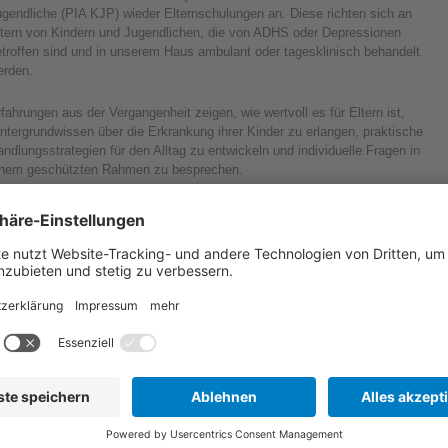
gendliche (PIA KJP) wieder Elternschulungen an. Diese richten sich an
ltern von Kindern und Jugendlichen, die von ADHS oder Depressionen
troffen sind und in unserem Haus ambulant oder tagesklinisch behandelt
erden.
fahrungen aus der Vergangenheit zeigen, wie wertvoll es für Eltern ist,
ntergrundwissen über die Erkrankung ihrer Kinder zu erlangen, praktische
ndlungsstrategien für den Alltag zu entwickeln und individuelle Fragen in
inem geschützten Rahmen zu besprechen.
ie erste Schulung zum Thema ADHS fand in der vergangenen Woche statt.
cht Eltern nahmen teil und zeigten großes Interesse. Kinderkrankenschwester
anziska Ullmann und Psychologin Daniela Bartsch vermittelten fundierte
nhalte zu Symptomatik und Prävalenz, Ursachenforschung und Diagnostik
owie Behandlungsmöglichkeiten.
m Anschluss bestand die Möglichkeit für vertiefende Diskussionen. Besonders
freulich: Alle Teilnehmerinnen und Teilnehmer haben sich bereits für den
eiten Teil der Schulung im August angemeldet. Dieser widmet sich zentralen
spekten des Umgangs mit betroffenen Kindern in der Familie, mit einem
chwerpunkt auf dem schulischen Umfeld und der Prognose.