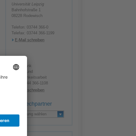
Universität Leipzig
Bahnhofstraße 1
08228 Rodewisch
Telefon: 03744 366-0
Telefax: 03744 366-1199
E-Mail schreiben
Maria Rank
Presse- und
Öffentlichkeitsarbeit
Tel.: 03744 366-1108
E-Mail schreiben
Ansprechpartner
Einrichtung wählen