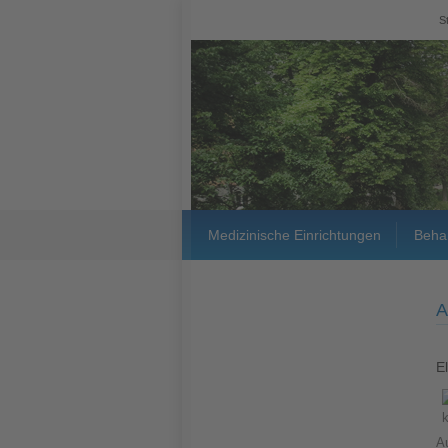
S
Medizinische Einrichtungen
Beha
A
E
Au