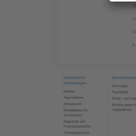
N
T
m
1
Medizinische
Behandlungss
Einrichtungen
Neurologie
Kliniken
Psychiatrie
Tageskliniken
Kinder- und Jug
Ambulanzen
Bündnis gegen 
Vogtlandkreis
Rehabilitation für
Suchtkranke
Diagnostik und
Funktionsbereiche
Therapiebereiche