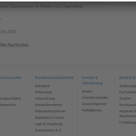
eben ADHS wird es im November eine weitere Schulung geben – diesmal zu
hema Depressionen im Kindes- und Jugendalter.
r
0.06.2026
Alle Nachrichten
chwerpunkte
Krankenhausaufenthalt
Kontakt &
Beruf & Ka
Orientierung
Aufnahme
Stellenang
Anfahrt
Entlassung
Facharztwe
Orientierungsplan
endpsychiatrie
Hausordnung
Studium
Ansprechpartner
Depression
Kostenübernahme
Berufsausb
Notfalldienste
Patientenfürsprecher
Angebote f
Absolvente
Angebote & Freizeit
Fortbildung
Lage & Umgebung
Krankenhaus A–Z