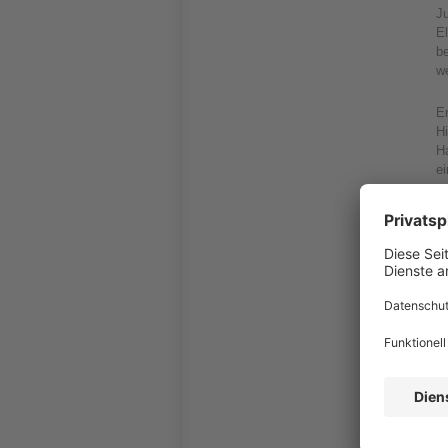
Ju
E
be
w
Er
Hi
Ha
e
D
A
Fr
I
s
I
er
zw
A
S