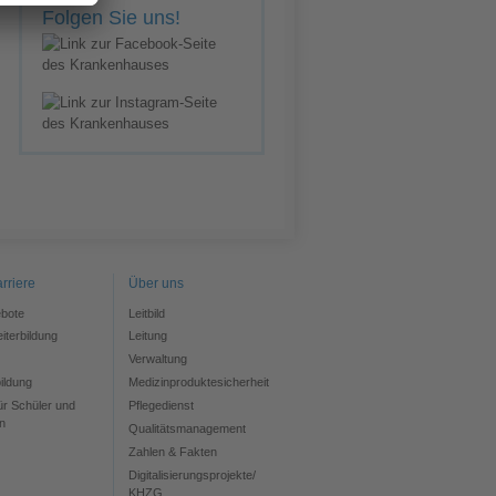
m
Folgen Sie uns!
rriere
Über uns
ebote
Leitbild
iterbildung
Leitung
Verwaltung
ildung
Medizinproduktesicherheit
ür Schüler und
Pflegedienst
n
Qualitätsmanagement
Zahlen & Fakten
Digitalisierungsprojekte/
KHZG