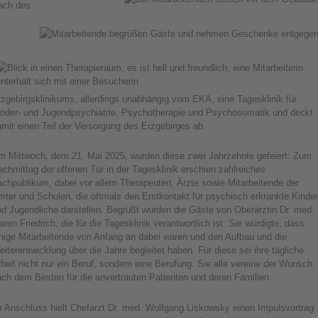
ach des
zgebirgsklinikums, allerdings unabhängig vom EKA, eine Tagesklinik für
inder- und Jugendpsychiatrie, Psychotherapie und Psychosomatik und deckt
mit einen Teil der Versorgung des Erzgebirges ab.
m Mittwoch, dem 21. Mai 2025, wurden diese zwei Jahrzehnte gefeiert: Zum
chmittag der offenen Tür in der Tagesklinik erschien zahlreiches
achpublikum, dabei vor allem Therapeuten, Ärzte sowie Mitarbeitende der
ter und Schulen, die oftmals den Erstkontakt für psychisch erkrankte Kinder
d Jugendliche darstellen. Begrüßt wurden die Gäste von Oberärztin Dr. med.
ren Friedrich, die für die Tagesklinik verantwortlich ist. Sie würdigte, dass
inige Mitarbeitende von Anfang an dabei waren und den Aufbau und die
iterentwicklung über die Jahre begleitet haben. Für diese sei ihre tägliche
beit nicht nur ein Beruf, sondern eine Berufung. Sie alle vereine der Wunsch
ach dem Besten für die anvertrauten Patienten und deren Familien.
m Anschluss hielt Chefarzt Dr. med. Wolfgang Liskowsky einen Impulsvortrag