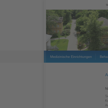
S
Medizinische Einrichtungen
Beha
A
N
Se
K
A