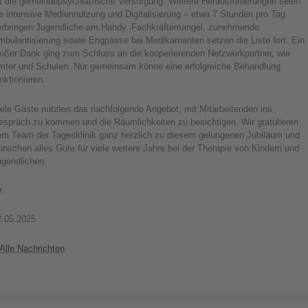
ür die gemeindepsychiatrische Versorgung. Weitere Herausforderungen seien
e intensive Mediennutzung und Digitalisierung – etwa 7 Stunden pro Tag
erbringen Jugendliche am Handy. Fachkräftemangel, zunehmende
mbulantisierung sowie Engpässe bei Medikamenten setzen die Liste fort. Ein
roßer Dank ging zum Schluss an die kooperierenden Netzwerkpartner, wie
mter und Schulen. Nur gemeinsam könne eine erfolgreiche Behandlung
nktionieren.
ele Gäste nutzten das nachfolgende Angebot, mit Mitarbeitenden ins
espräch zu kommen und die Räumlichkeiten zu besichtigen. Wir gratulieren
em Team der Tagesklinik ganz herzlich zu diesem gelungenen Jubiläum und
nschen alles Gute für viele weitere Jahre bei der Therapie von Kindern und
ugendlichen.
r
2.05.2025
Alle Nachrichten