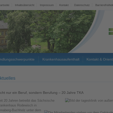
tartseite
Inhaltsübersicht
Impressum
Kontakt
Datenschutz
Barrierefreihei
ndlungsschwerpunkte
Krankenhausaufenthalt
Kontakt & Orient
ktuelles
icht nur ein Beruf, sondern Berufung – 20 Jahre TKA
it 20 Jahren betreibt das Sächsische
rankenhaus Rodewisch in
nnaberg-Buchholz unter dem