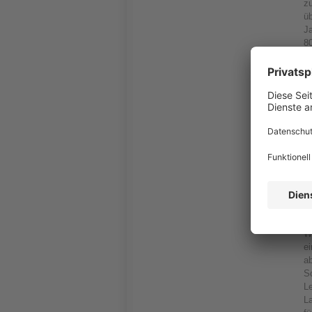
zu
ü
Ja
8
W
S
A
„I
w
A
gi
A
J
ps
de
W
e
ab
S
L
La