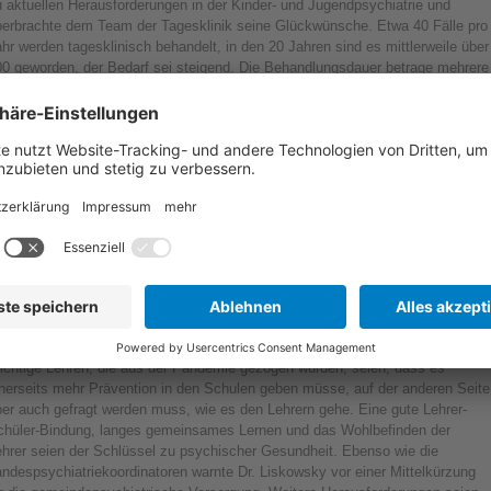
 aktuellen Herausforderungen in der Kinder- und Jugendpsychiatrie und
berbrachte dem Team der Tagesklinik seine Glückwünsche. Etwa 40 Fälle pro
hr werden tagesklinisch behandelt, in den 20 Jahren sind es mittlerweile über
00 geworden, der Bedarf sei steigend. Die Behandlungsdauer betrage mehrere
ochen bis Monate. Die häufigsten Diagnosen stellen dabei Störungen des
ozialverhaltens und der Emotionen, Anpassungsstörungen, Depressionen,
DHS und soziale Phobien dar.
n der Kinder- und Jugendpsychiatrie wird in Zeiträumen gerechnet – vor,
ährend und nach Corona. Während der Pandemie gab es vor allem einen
nstieg bei Angsterkrankungen, Depressionen und Essstörungen. Die Zahlen
ngen nach der Pandemie wieder zurück, allerdings nicht auf das
usgangsniveau. Trotzdem ist die Lebenszufriedenheit von Kindern und
ugendlichen insgesamt hoch. Unmittelbare Faktoren für die Entwicklung
ychischer Erkrankungen sind vor allem Konflikte im Elternhaus und Druck in
r Schule“, so Dr. Liskowsky.
ichtige Lehren, die aus der Pandemie gezogen wurden, seien, dass es
inerseits mehr Prävention in den Schulen geben müsse, auf der anderen Seite
er auch gefragt werden muss, wie es den Lehrern gehe. Eine gute Lehrer-
chüler-Bindung, langes gemeinsames Lernen und das Wohlbefinden der
ehrer seien der Schlüssel zu psychischer Gesundheit. Ebenso wie die
ndespsychiatriekoordinatoren warnte Dr. Liskowsky vor einer Mittelkürzung