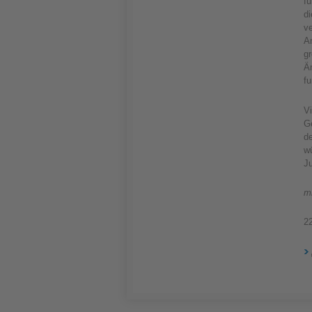
f
di
v
A
g
Ä
fu
Vi
G
d
wü
J
m
2