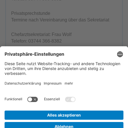
Privatsprechstunde
Termine nach Vereinbarung über das Sekretariat
Chefarztsekretariat: Frau Wolf
Telefon: 03744 366-8382
Pflegedirektor: Thomas Winkler
Telefon: 03744/366-1160
Ansprechpartner
Einrichtung wählen
Startseite
Inhaltsübersicht
Impressum
Kontakt