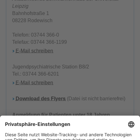
Leipzig
Bahnhofstraße 1
08228 Rodewisch
Telefon: 03744 366-0
Telefax: 03744 366-1199
E-Mail schreiben
Jugendpsychiatrische Station B8/2
Tel.: 03744 366-6201
E-Mail schreiben
Download des Flyers
(Datei ist nicht barrierefrei)
Anmeldung für Patienten unter 18 Jahren
Tel.: 03744/366-4710 oder -4701
E-Mail schreiben