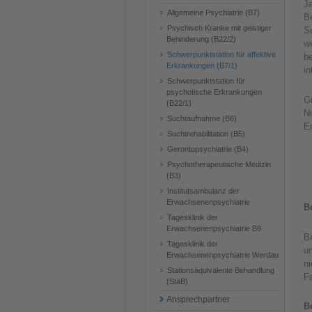
J
Allgemeine Psychiatrie (B7)
B
Psychisch Kranke mit geistiger
Sc
Behinderung (B22/2)
we
Schwerpunktstation für affektive
be
Erkrankungen (B7/1)
in
Schwerpunktstation für
psychotische Erkrankungen
G
(B22/1)
No
Suchtaufnahme (B6)
Er
Suchtrehabilitation (B5)
Gerontopsychiatrie (B4)
Psychotherapeutische Medizin
(B3)
Institutsambulanz der
Erwachsenenpsychiatrie
B
Tagesklinik der
Erwachsenenpsychiatrie B9
B
Tagesklinik der
un
Erwachsenenpsychiatrie Werdau
ni
Stationsäquivalente Behandlung
Fa
(StäB)
Ansprechpartner
B