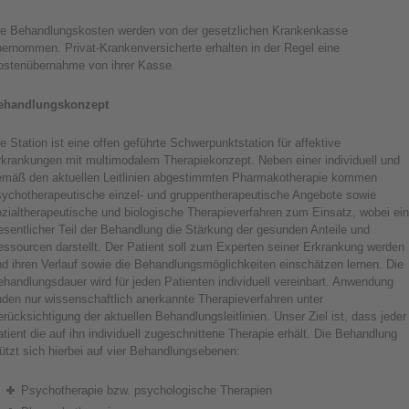
ie Behandlungskosten werden von der gesetzlichen Krankenkasse
ernommen. Privat-Krankenversicherte erhalten in der Regel eine
ostenübernahme von ihrer Kasse.
ehandlungskonzept
e Station ist eine offen geführte Schwerpunktstation für affektive
rkrankungen mit multimodalem Therapiekonzept. Neben einer individuell und
emäß den aktuellen Leitlinien abgestimmten Pharmakotherapie kommen
sychotherapeutische einzel- und gruppentherapeutische Angebote sowie
zialtherapeutische und biologische Therapieverfahren zum Einsatz, wobei ein
sentlicher Teil der Behandlung die Stärkung der gesunden Anteile und
ssourcen darstellt. Der Patient soll zum Experten seiner Erkrankung werden
d ihren Verlauf sowie die Behandlungsmöglichkeiten einschätzen lernen. Die
handlungsdauer wird für jeden Patienten individuell vereinbart. Anwendung
nden nur wissenschaftlich anerkannte Therapieverfahren unter
rücksichtigung der aktuellen Behandlungsleitlinien. Unser Ziel ist, dass jeder
tient die auf ihn individuell zugeschnittene Therapie erhält. Die Behandlung
ützt sich hierbei auf vier Behandlungsebenen:
Psychotherapie bzw. psychologische Therapien