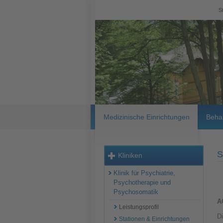
S
Medizinische Einrichtungen
Beha
S
Kliniken
Klinik für Psychiatrie,
Psychotherapie und
Psychosomatik
A
Leistungsprofil
Di
Stationen & Einrichtungen