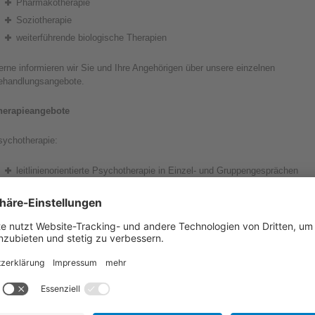
Pharmakotherapie
Soziotherapie
weiterführende biologische Therapien
rne informieren wir Sie und Ihre Angehörigen über unsere einzelnen
ehandlungsangebote.
herapieangebote
sychotherapie:
leitlinienorientierte Psychotherapie in Einzel- und Gruppengesprächen
verhaltenstherapeutische, systemische und psychodynamische Ansätze
kommen zum Tragen
Information über die Erkrankungen (Psychoedukation)
Angehörigenarbeit und -beratung
Entspannungsverfahren (z.B. Progressive Muskelrelaxation nach
Jacobsen)
dividuell abgestimmte Pharmakotherapie (leitlinienorientiert)