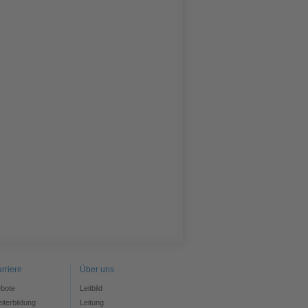
rriere
Über uns
ebote
Leitbild
iterbildung
Leitung