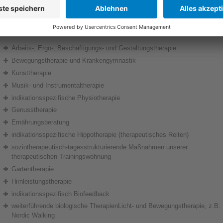
oziotherapie:
Arbeits-, Ergo-, Beschäftigungs- und Gestaltungstherapie
Bewegungstherapie und Krankengymnastik
Kunsttherapie
Musik- und Instrumentaltherapie
indikationsspezifische Physiotherapie
Genusstherapie
Ernährungsberatung
indikationsspezifische Hippotherapie (therapeutisches Reiten)
soziotherapeutisch-tagesstrukturierende Maßnahmen unserer
therapeutischen Trainingswohnung
Gartentherapie
Hirnleistungstherapie
indikationsspezifisch Biofeedback
weiterführende biologische TherapienLicht- und Bewegungstherapie, z.B.
Nordic Walking