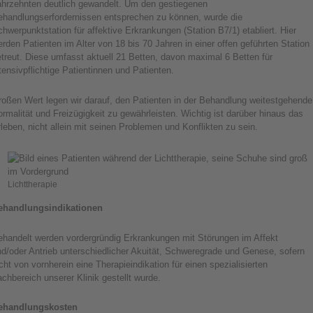
ahrzehnten deutlich gewandelt. Um den gestiegenen
ehandlungserfordernissen entsprechen zu können, wurde die
hwerpunktstation für affektive Erkrankungen (Station B7/1) etabliert. Hier
rden Patienten im Alter von 18 bis 70 Jahren in einer offen geführten Station
treut. Diese umfasst aktuell 21 Betten, davon maximal 6 Betten für
tensivpflichtige Patientinnen und Patienten.
roßen Wert legen wir darauf, den Patienten in der Behandlung weitestgehende
rmalität und Freizügigkeit zu gewährleisten. Wichtig ist darüber hinaus das
leben, nicht allein mit seinen Problemen und Konflikten zu sein.
Lichttherapie
ehandlungsindikationen
ehandelt werden vordergründig Erkrankungen mit Störungen im Affekt
d/oder Antrieb unterschiedlicher Akuität, Schweregrade und Genese, sofern
cht von vornherein eine Therapieindikation für einen spezialisierten
chbereich unserer Klinik gestellt wurde.
ehandlungskosten