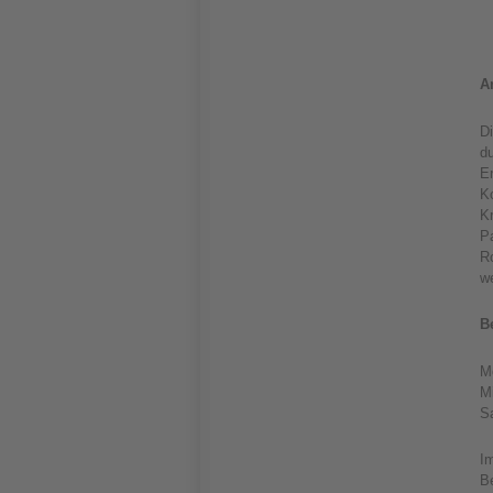
A
Di
d
Er
K
Kr
P
R
w
B
Mo
Mi
Sa
Im
Be