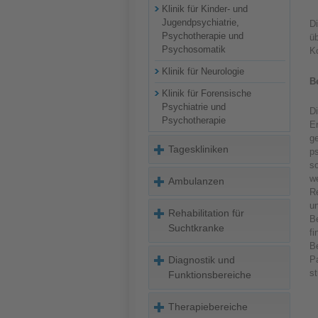
Klinik für Kinder- und
Jugendpsychiatrie,
D
Psychotherapie und
üb
Psychosomatik
K
Klinik für Neurologie
B
Klinik für Forensische
Psychiatrie und
Di
Psychotherapie
E
g
Tageskliniken
p
so
we
Ambulanzen
Re
un
Rehabilitation für
Be
Suchtkranke
fi
Be
Diagnostik und
Pa
st
Funktionsbereiche
Therapiebereiche