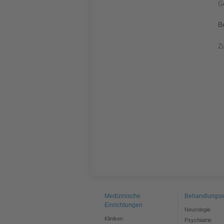
Ge
B
Z
Medizinische
Behandlungss
Einrichtungen
Neurologie
Kliniken
Psychiatrie