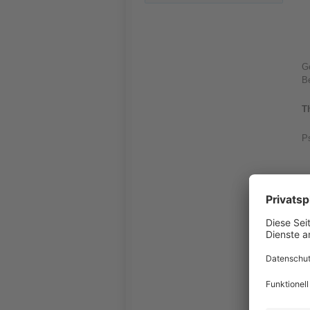
Ge
B
T
P
in