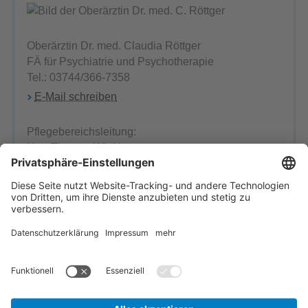
Oberärztin Dr. med. Claudia Röttger
FÄ für Psychiatrie und Psychotherapie
Tel.: 03744/366-7358
E-Mail schreiben
Pflegebereichsleitung:
Herr Thomas Winkler
Tel.: 03744 366-1160
E-Mail schreiben
Ansprechpartner
Einrichtung wählen